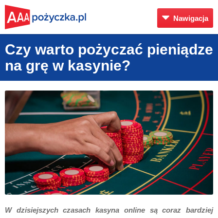
Nawigacja
Czy warto pożyczać pieniądze
na grę w kasynie?
W dzisiejszych czasach kasyna online są coraz bardziej