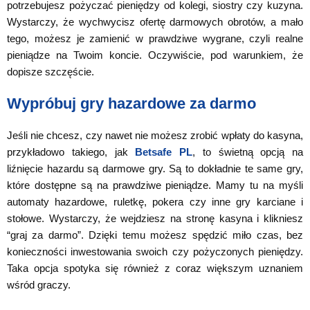
potrzebujesz pożyczać pieniędzy od kolegi, siostry czy kuzyna.
Wystarczy, że wychwycisz ofertę darmowych obrotów, a mało
tego, możesz je zamienić w prawdziwe wygrane, czyli realne
pieniądze na Twoim koncie. Oczywiście, pod warunkiem, że
dopisze szczęście.
Wypróbuj gry hazardowe za darmo
Jeśli nie chcesz, czy nawet nie możesz zrobić wpłaty do kasyna,
przykładowo takiego, jak
Betsafe PL
, to świetną opcją na
liźnięcie hazardu są darmowe gry. Są to dokładnie te same gry,
które dostępne są na prawdziwe pieniądze. Mamy tu na myśli
automaty hazardowe, ruletkę, pokera czy inne gry karciane i
stołowe. Wystarczy, że wejdziesz na stronę kasyna i klikniesz
“graj za darmo”. Dzięki temu możesz spędzić miło czas, bez
konieczności inwestowania swoich czy pożyczonych pieniędzy.
Taka opcja spotyka się również z coraz większym uznaniem
wśród graczy.