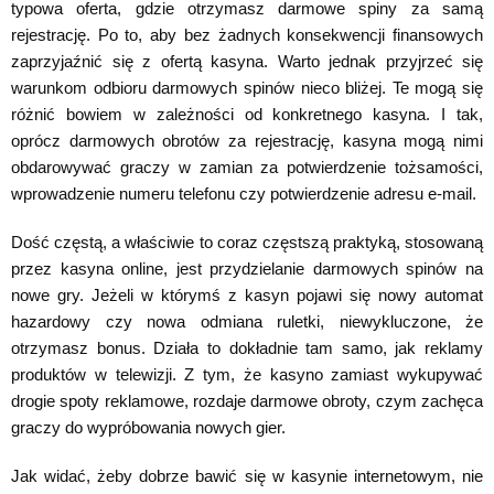
typowa oferta, gdzie otrzymasz darmowe spiny za samą
rejestrację. Po to, aby bez żadnych konsekwencji finansowych
zaprzyjaźnić się z ofertą kasyna. Warto jednak przyjrzeć się
warunkom odbioru darmowych spinów nieco bliżej. Te mogą się
różnić bowiem w zależności od konkretnego kasyna. I tak,
oprócz darmowych obrotów za rejestrację, kasyna mogą nimi
obdarowywać graczy w zamian za potwierdzenie tożsamości,
wprowadzenie numeru telefonu czy potwierdzenie adresu e-mail.
Dość częstą, a właściwie to coraz częstszą praktyką, stosowaną
przez kasyna online, jest przydzielanie darmowych spinów na
nowe gry. Jeżeli w którymś z kasyn pojawi się nowy automat
hazardowy czy nowa odmiana ruletki, niewykluczone, że
otrzymasz bonus. Działa to dokładnie tam samo, jak reklamy
produktów w telewizji. Z tym, że kasyno zamiast wykupywać
drogie spoty reklamowe, rozdaje darmowe obroty, czym zachęca
graczy do wypróbowania nowych gier.
Jak widać, żeby dobrze bawić się w kasynie internetowym, nie