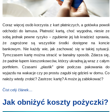
Coraz więcej osób korzysta z kart płatniczych, a gotówka powoli
odchodzi do lamusa. Płatność kartą, choć wygodna, niesie ze
sobą jednak pewne ryzyko – zgubienie jej lub kradzież sprawia,
że zagrożone są wszystkie środki dostępne na koncie
bankowym. Nie każdy wie, jak zachować się w takiej sytuacji.
Tymczasem kartę można stracić w banalny sposób. Zdarza się,
że padnie łupem kieszonkowców, którzy ukradną ją wraz z całym
portfelem. Czasami „plastik” ginie podczas pakowania do
wyjazdu na wakacje czy po prostu zagubi się gdzieś w domu. Co
należy wtedy zrobić? Zastrzec kartę? A może ją zablokować?
Číst celý článek…
Jak obniżyć koszty pożyczki?