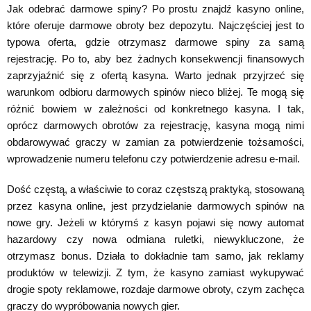
Jak odebrać darmowe spiny? Po prostu znajdź kasyno online,
które oferuje darmowe obroty bez depozytu. Najczęściej jest to
typowa oferta, gdzie otrzymasz darmowe spiny za samą
rejestrację. Po to, aby bez żadnych konsekwencji finansowych
zaprzyjaźnić się z ofertą kasyna. Warto jednak przyjrzeć się
warunkom odbioru darmowych spinów nieco bliżej. Te mogą się
różnić bowiem w zależności od konkretnego kasyna. I tak,
oprócz darmowych obrotów za rejestrację, kasyna mogą nimi
obdarowywać graczy w zamian za potwierdzenie tożsamości,
wprowadzenie numeru telefonu czy potwierdzenie adresu e-mail.
Dość częstą, a właściwie to coraz częstszą praktyką, stosowaną
przez kasyna online, jest przydzielanie darmowych spinów na
nowe gry. Jeżeli w którymś z kasyn pojawi się nowy automat
hazardowy czy nowa odmiana ruletki, niewykluczone, że
otrzymasz bonus. Działa to dokładnie tam samo, jak reklamy
produktów w telewizji. Z tym, że kasyno zamiast wykupywać
drogie spoty reklamowe, rozdaje darmowe obroty, czym zachęca
graczy do wypróbowania nowych gier.