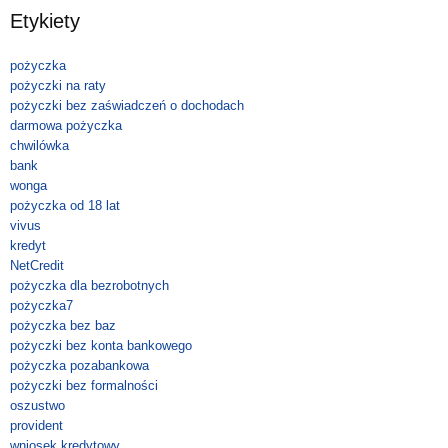
Etykiety
pożyczka
pożyczki na raty
pożyczki bez zaświadczeń o dochodach
darmowa pożyczka
chwilówka
bank
wonga
pożyczka od 18 lat
vivus
kredyt
NetCredit
pożyczka dla bezrobotnych
pożyczka7
pożyczka bez baz
pożyczki bez konta bankowego
pożyczka pozabankowa
pożyczki bez formalności
oszustwo
provident
wniosek kredytowy