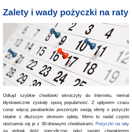
Zalety i wady pożyczki na raty
Odkąd szybkie chwilówki wkroczyły do Internetu, niemal
błyskawicznie zyskały sporą popularność. Z upływem czasu
coraz więcej parabanków poszerzyło swoją ofertę o pożyczki
ratalne z dłuższym okresem spłaty. Mimo to nadal często
utożsamia się je z 30-dniowymi chwilówkami.
Pożyczki na raty
są jednak dość specyficzne, gdyż swoim charakterem