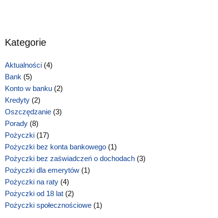
Kategorie
Aktualności
(4)
Bank
(5)
Konto w banku
(2)
Kredyty
(2)
Oszczędzanie
(3)
Porady
(8)
Pożyczki
(17)
Pożyczki bez konta bankowego
(1)
Pożyczki bez zaświadczeń o dochodach
(3)
Pożyczki dla emerytów
(1)
Pożyczki na raty
(4)
Pożyczki od 18 lat
(2)
Pożyczki społecznościowe
(1)