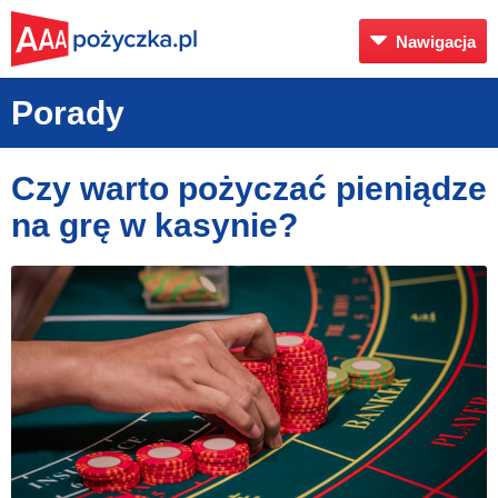
Nawigacja
Porady
Czy warto pożyczać pieniądze
na grę w kasynie?