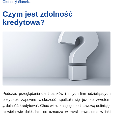
Číst celý článek…
Czym jest zdolność
kredytowa?
Podczas przeglądania ofert banków i innych firm udzielających
pożyczek zapewne większość spotkała się już ze zwrotem
„zdolność kredytowa”. Choć wielu zna jego podstawową definicję,
niewielu wie dokładnie, co oznacza w myśl prawa oraz w jaki